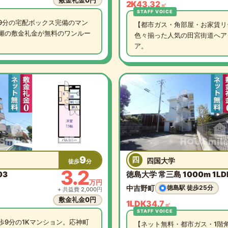
敷金礼金0円
2K
43.32
㎡
9分の宅配ボックス完備のマン
【都市ガス・角部屋・お家賃リ
瀬の敷金礼金が無料のワンルー
色々揃った人気の田宮街道へア
ア。
9
四
四国大学
徒歩
分
3.2
03
徳島大学 常三島 1000m 1LDK
万円
中吉野町
徳島駅 徒歩25分
+ 共益費 2,000円
敷金礼金0円
1LDK
34.7
㎡
歩9分の1Kマンション。応神町
【ネット無料・都市ガス・1階