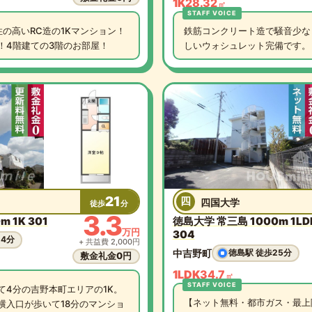
1K
28.32
㎡
の高いRC造の1Kマンション！
鉄筋コンクリート造で騒音少なく
！4階建ての3階のお部屋！
しいウォシュレット完備です。
21
四
四国大学
徒歩
分
3.3
 1K 301
徳島大学 常三島 1000m 1LD
万円
304
24分
+ 共益費 2,000円
中吉野町
徳島駅 徒歩25分
敷金礼金0円
1LDK
34.7
㎡
て4分の吉野本町エリアの1K。
【ネット無料・都市ガス・最上
横入口が歩いて18分のマンショ