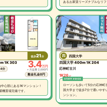
あるお家賃リーズナブルなリフォ
21
四
四国大学
徒歩
分
3.4
 1K 303
四国大学 400m 1K 204
万円
応神町古川
24分
+ 共益費 2,000円
敷金礼金0円
1K
26
㎡
ローソンも歩いて5分の応神町
内中心部にある1Kマンション！
国大学まで徒歩7分で通いやす
濯機置場完備です。
ンション。