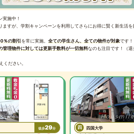
ン実施中！
りますが、学割キャンペーンを利用してさらにお得に賢く新生活を
10％の割引
を常に実施。
全ての学生さん、全ての物件が対象
です！
の管理物件に対しては更新手数料が一切無料
なのも注目です！（退
伝えください。
29
四
四国大学
徒歩
分