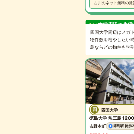
古川のネット無料の賃
大学周辺の生活
四国大学周辺はメガ
物件数を増やしたい時
島ならどの物件も学
四
四国大学
徳島大学 常三島 1200m
吉野本町
徳島駅 徒歩