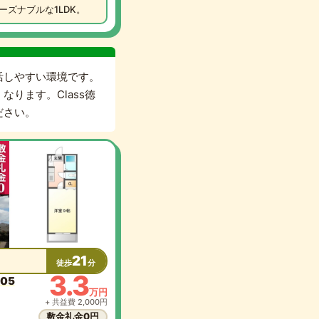
ズナブルな1LDK。
活しやすい環境です。
ります。Class徳
ださい。
21
徒歩
分
3.3
05
万円
+ 共益費 2,000円
敷金礼金0円