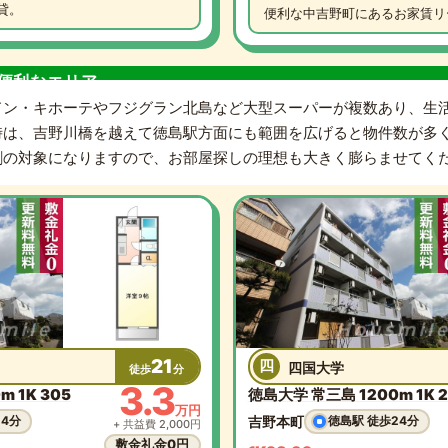
貸。
便利な中吉野町にあるお家賃リー
便利なエリア
ドン・キホーテやフジグラン北島など大型スーパーが複数あり、生
は、吉野川橋を越えて徳島駅方面にも範囲を広げると物件数が多くな
割の対象になりますので、お部屋探しの理想も大きく膨らませてく
21
四
四国大学
徒歩
分
3.3
 1K 305
徳島大学 常三島 1200m 1K 2
万円
吉野本町
24分
徳島駅 徒歩24分
+ 共益費 2,000円
敷金礼金0円