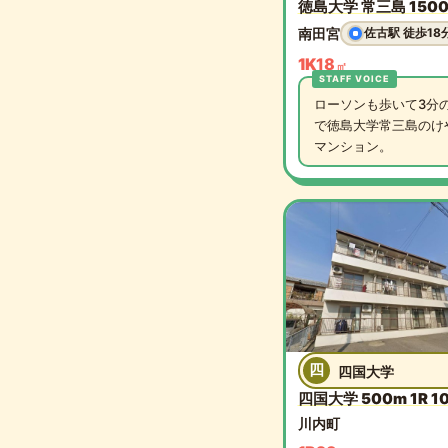
徳島大学 常三島 1500m
南田宮
佐古駅 徒歩18
1K
18
㎡
ローソンも歩いて3分
で徳島大学常三島のけ
マンション。
四
四国大学
四国大学 500m 1R 10
川内町