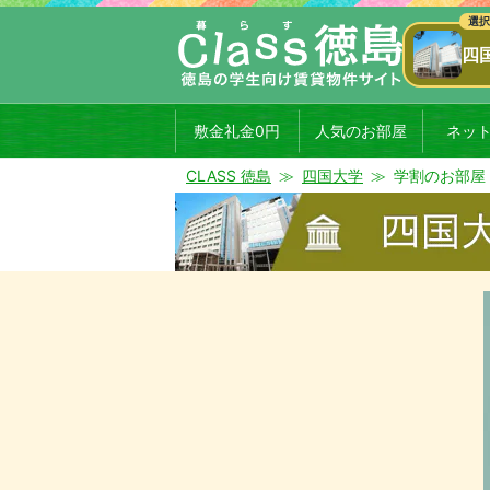
四
敷金礼金0円
人気のお部屋
ネッ
CLASS 徳島
四国大学
学割のお部屋