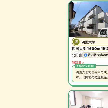
四
四国大学
四国大学 1400m 1K 
北田宮
佐古駅 徒歩20
1K
28
㎡
四国大まで自転車で8
す。北田宮の敷金礼金