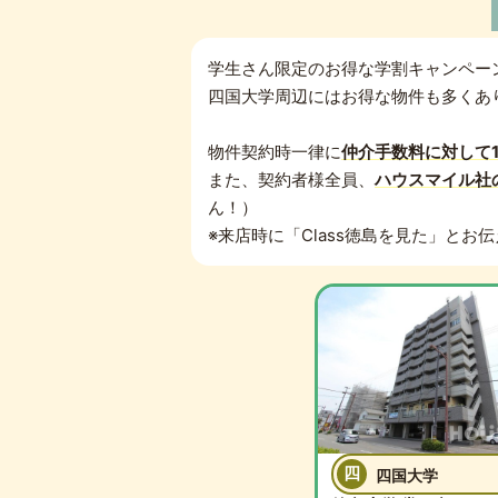
学生さん限定のお得な学割キャンペー
四国大学周辺にはお得な物件も多くあ
物件契約時一律に
仲介手数料に対して
また、契約者様全員、
ハウスマイル社
ん！）
※来店時に「Class徳島を見た」とお
四
四国大学