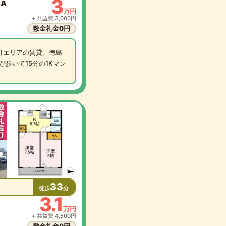
3
2A
万円
+ 共益費 3,000円
敷金礼金0円
町エリアの賃貸。徳島
歩いて15分の1Kマン
33
徒歩
分
3.1
万円
+ 共益費 4,500円