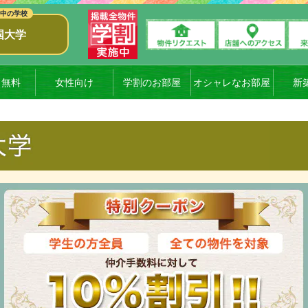
国大学
ト無料
女性向け
学割のお部屋
オシャレなお部屋
新
STUDENT DISCOUNT
徳島大学蔵本の学割賃貸