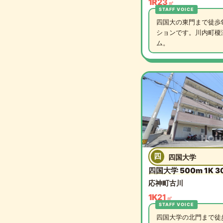
1R
23
㎡
四国大の東門まで徒歩
ションです。川内町榎
ム。
四
四国大学
四国大学 500m 1K 3
応神町古川
1K
21
㎡
四国大学の北門まで徒