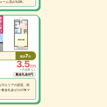
ーム済み1LDK。
7
徒歩
分
3.5
万円
+ 共益費 なし
敷金礼金0円
古川エリアの賃貸。四
い敷金礼金ゼロの1Kマ