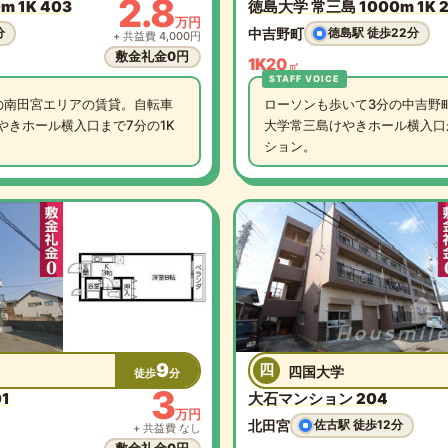
2.8
 1K 403
徳島大学 常三島 1000m 1K 
万円
中吉野町
分
徳島駅 徒歩22分
+ 共益費 4,000円
敷金礼金0円
1K
20
㎡
の南田宮エリアの賃貸。自転車
ローソンも歩いて3分の中吉野
やきホール横入口まで7分の1K
大学常三島けやきホール横入口が
ション。
9
四
四国大学
徒歩
分
3
1
大石マンション 204
万円
北田宮
佐古駅 徒歩12分
+ 共益費 なし