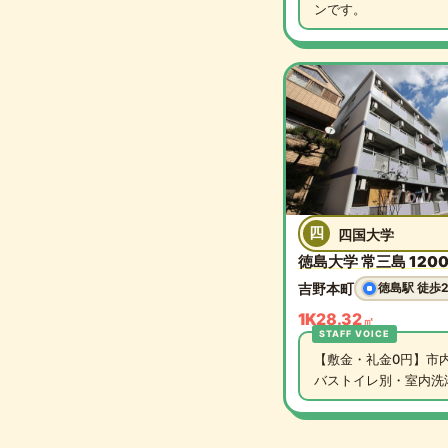
ンです。
四
四国大学
徳島大学 常三島 1200m
吉野本町
徳島駅 徒歩
1K
28.32
㎡
【敷金・礼金0円】市
バストイレ別・室内洗