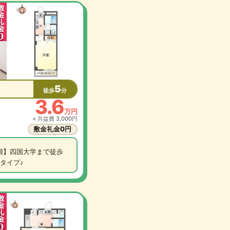
5
徒歩
分
3.6
万円
+ 共益費 3,000円
敷金礼金0円
階】四国大学まで徒歩
タイプ♪