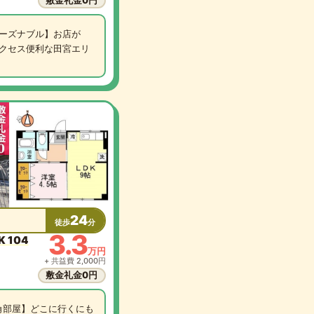
敷金礼金0円
ーズナブル】お店が
クセス便利な田宮エリ
24
徒歩
分
3.3
 104
万円
+ 共益費 2,000円
敷金礼金0円
角部屋】どこに行くにも