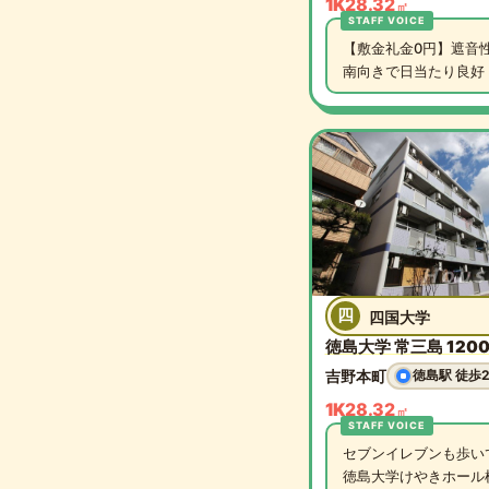
1K
28.32
㎡
【敷金礼金0円】遮音性
南向きで日当たり良好
四
四国大学
徳島大学 常三島 1200m
吉野本町
徳島駅 徒歩
1K
28.32
㎡
セブンイレブンも歩い
徳島大学けやきホール