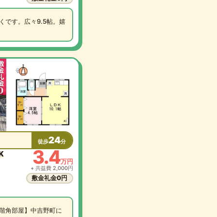
です。広々9.5帖。嬉
24
徒歩
分
3.4
K
万円
+ 共益費 2,000円
敷金礼金0円
階角部屋】中吉野町に