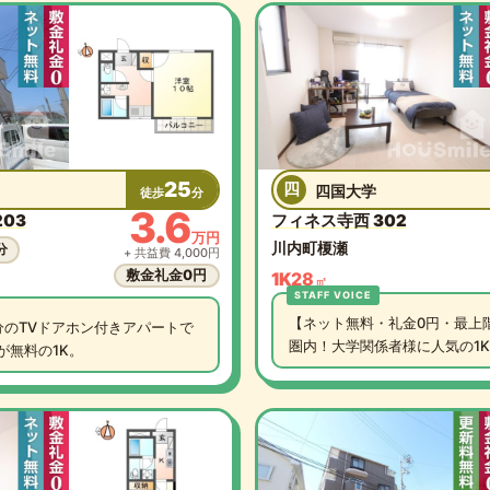
25
四
四国大学
徒歩
分
3.6
203
フィネス寺西 302
万円
川内町榎瀬
分
+ 共益費 4,000円
敷金礼金0円
1K
28
㎡
【ネット無料・礼金0円・最上
分のTVドアホン付きアパートで
圏内！大学関係者様に人気の1K
が無料の1K。