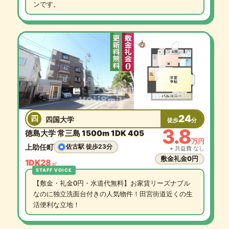
ンです。
24
四
四国大学
徒歩
分
3.8
徳島大学 常三島 1500m 1DK 405
万円
上助任町
佐古駅 徒歩23分
+ 共益費 なし
敷金礼金0円
1DK
28
㎡
【敷金・礼金0円・水道代無料】お家賃リーズナブル
なのに独立洗面台付きの人気物件！田宮街道近くの生
活便利な立地！