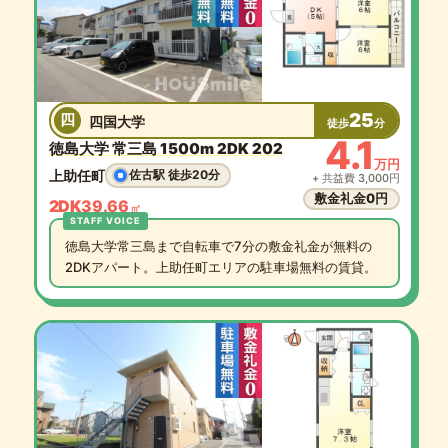
25
四
四国大学
徒歩
分
4.1
徳島大学 常三島 1500m 2DK 202
万円
上助任町
佐古駅 徒歩20分
+ 共益費 3,000円
敷金礼金0円
2DK
39.66
㎡
徳島大学常三島まで自転車で7分の敷金礼金が無料の
2DKアパート。上助任町エリアの駐車場無料の賃貸。