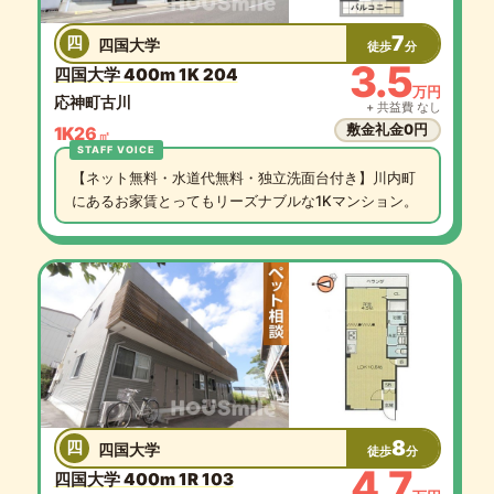
7
四
四国大学
徒歩
分
3.5
四国大学 400m 1K 204
万円
応神町古川
+ 共益費 なし
敷金礼金0円
1K
26
㎡
【ネット無料・水道代無料・独立洗面台付き】川内町
にあるお家賃とってもリーズナブルな1Kマンション。
8
四
四国大学
徒歩
分
4.7
四国大学 400m 1R 103