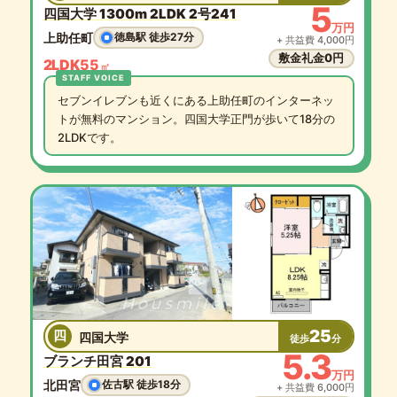
5
四国大学 1300m 2LDK 2号241
万円
上助任町
徳島駅 徒歩27分
+ 共益費 4,000円
敷金礼金0円
2LDK
55
㎡
セブンイレブンも近くにある上助任町のインターネッ
トが無料のマンション。四国大学正門が歩いて18分の
2LDKです。
25
四
四国大学
徒歩
分
5.3
ブランチ田宮 201
万円
北田宮
佐古駅 徒歩18分
+ 共益費 6,000円