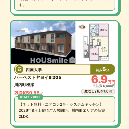
す。
5
四
四国大学
徒歩
分
6.9
ハーベストヤヨイB 205
万円
川内町榎瀬
+ 共益費 5,800円
敷 なし / 礼 6.9万円
2LDK
59.55
㎡
【ネット無料・エアコン2台・システムキッチン】
2026年8月上旬頃ご入居開始。川内町エリアの新築
2LDK。