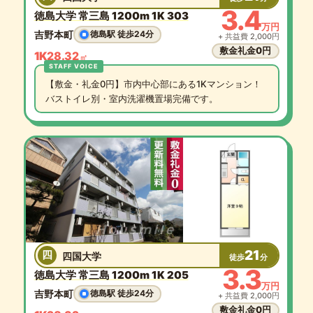
3.4
徳島大学 常三島 1200m 1K 303
万円
吉野本町
徳島駅 徒歩24分
+ 共益費 2,000円
敷金礼金0円
1K
28.32
㎡
【敷金・礼金0円】市内中心部にある1Kマンション！
バストイレ別・室内洗濯機置場完備です。
21
四
四国大学
徒歩
分
3.3
徳島大学 常三島 1200m 1K 205
万円
吉野本町
徳島駅 徒歩24分
+ 共益費 2,000円
敷金礼金0円