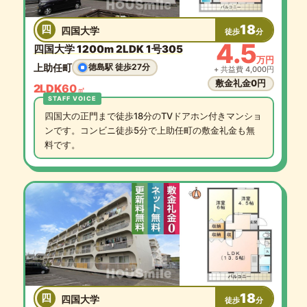
18
四
四国大学
徒歩
分
4.5
四国大学 1200m 2LDK 1号305
万円
上助任町
徳島駅 徒歩27分
+ 共益費 4,000円
敷金礼金0円
2LDK
60
㎡
四国大の正門まで徒歩18分のTVドアホン付きマンショ
ンです。コンビニ徒歩5分で上助任町の敷金礼金も無
料です。
18
四
四国大学
徒歩
分