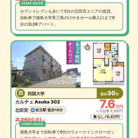
セブンイレブンも歩いて5分の北田宮エリアの賃貸。
自転車で徳島大学常三島のけやきホール横入口まで9
分の2LDKアパート。
30
四
四国大学
徒歩
分
7.6
カルチェ Asuka 302
万円
北田宮
佐古駅 徒歩18分
+ 共益費 5,500円
敷 なし / 礼 8万円
2LDK
60.61
㎡
徳島大学まで自転車で9分のウォークインクローゼッ