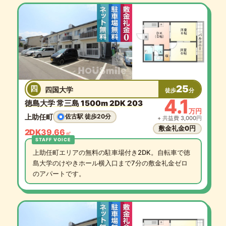
25
四
四国大学
徒歩
分
4.1
徳島大学 常三島 1500m 2DK 203
万円
上助任町
佐古駅 徒歩20分
+ 共益費 3,000円
敷金礼金0円
2DK
39.66
㎡
上助任町エリアの無料の駐車場付き2DK。自転車で徳
島大学のけやきホール横入口まで7分の敷金礼金ゼロ
のアパートです。