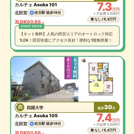
7.3
カルチェ Asuka 101
万円
北田宮
佐古駅 徒歩18分
+ 共益費 5,500円
敷 なし / 礼 8万円
2LDK
60.86
㎡
【ネット無料】人気の田宮エリアのオートロック対応
1LDK！田宮街道にアクセス良好！便利な1階角部屋！
30
四
四国大学
徒歩
分
7.4
カルチェ Asuka 105
万円
北田宮
佐古駅 徒歩18分
+ 共益費 5,500円
敷 なし / 礼 8万円
2LDK
60.86
㎡