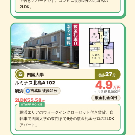
ト付きアパートです。コンビニ徒歩5分の北田宮の
2LDK。
27
四
四国大学
徒歩
分
4.9
ルミナス北島A 102
万円
鯛浜
吉成駅 徒歩21分
+ 共益費 5,000円
敷金礼金0円
2LDK
55.58
㎡
鯛浜エリアのウォークインクローゼット付き賃貸。自
転車で四国大学の東門まで9分の敷金礼金ゼロの2LDK
アパート。