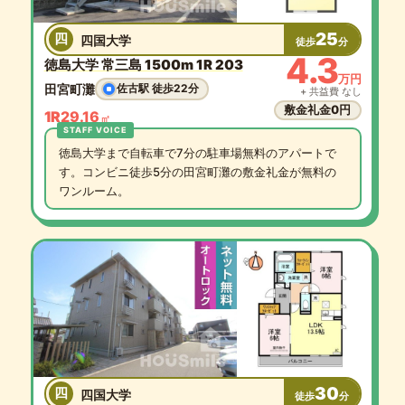
25
四
四国大学
徒歩
分
4.3
徳島大学 常三島 1500m 1R 203
万円
田宮町灘
佐古駅 徒歩22分
+ 共益費 なし
敷金礼金0円
1R
29.16
㎡
徳島大学まで自転車で7分の駐車場無料のアパートで
す。コンビニ徒歩5分の田宮町灘の敷金礼金が無料の
ワンルーム。
30
四
四国大学
徒歩
分