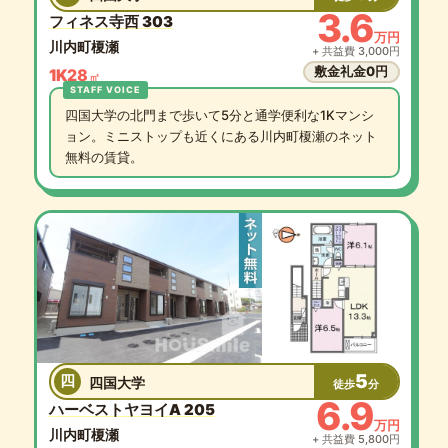
3.6
フィネス寺西 303
万円
川内町榎瀬
+ 共益費 3,000円
敷金礼金0円
1K
28
㎡
四国大学の北門まで歩いて5分と通学便利な1Kマンシ
ョン。ミニストップも近くにある川内町榎瀬のネット
無料の賃貸。
5
四
四国大学
徒歩
分
6.9
ハーベストヤヨイA 205
万円
川内町榎瀬
+ 共益費 5,800円