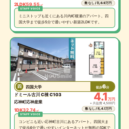
敷 なし / 礼 6.9万円
2LDK
59.55
㎡
ミニストップも近くにある川内町榎瀬のアパート。四
国大学まで徒歩5分で通いやすい新築2LDKです。
6
四
四国大学
徒歩
分
4.1
ドミール古川 C棟 C103
万円
応神町応神産業
+ 共益費 4,500円
敷 なし / 礼 4.1万円
1DK
32.74
㎡
コンビニも近い応神町古川にあるアパート。四国大ま
で徒歩6分で通いやすいインターネットが無料の1DKで