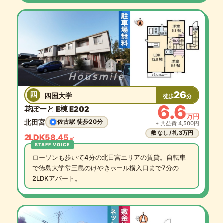
26
四
四国大学
徒歩
分
6.6
花ぽーと E棟 E202
万円
北田宮
佐古駅 徒歩20分
+ 共益費 4,500円
敷 なし / 礼 3万円
2LDK
58.45
㎡
ローソンも歩いて4分の北田宮エリアの賃貸。自転車
で徳島大学常三島のけやきホール横入口まで7分の
2LDKアパート。