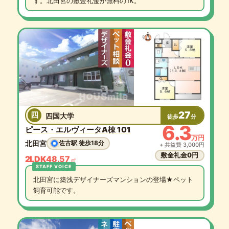
す。北田宮の敷金礼金が無料の1K。
27
四
四国大学
徒歩
分
6.3
ピース・エルヴィータA棟 101
万円
北田宮
佐古駅 徒歩18分
+ 共益費 3,000円
敷金礼金0円
2LDK
48.57
㎡
北田宮に築浅デザイナーズマンションの登場★ペット
飼育可能です。