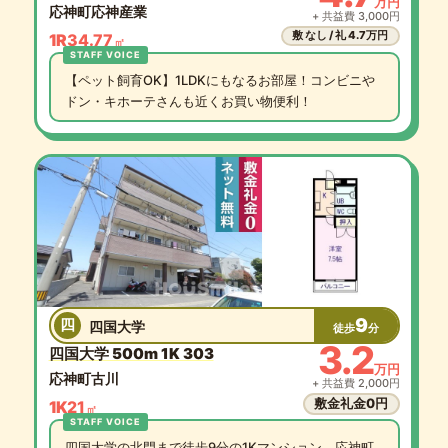
万円
応神町応神産業
+ 共益費 3,000円
敷 なし / 礼 4.7万円
1R
34.77
㎡
【ペット飼育OK】1LDKにもなるお部屋！コンビニや
ドン・キホーテさんも近くお買い物便利！
9
四
四国大学
徒歩
分
3.2
四国大学 500m 1K 303
万円
応神町古川
+ 共益費 2,000円
敷金礼金0円
1K
21
㎡
四国大学の北門まで徒歩9分の1Kマンション。応神町