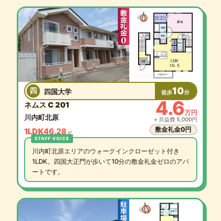
10
四
四国大学
徒歩
分
4.6
ネムス C 201
万円
川内町北原
+ 共益費 5,000円
敷金礼金0円
1LDK
46.28
㎡
川内町北原エリアのウォークインクローゼット付き
1LDK。四国大正門が歩いて10分の敷金礼金ゼロのアパ
ートです。