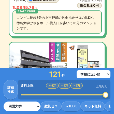
+ 共益費 3,000円
敷金礼金0円
1LDK
45.76
㎡
コンビニ徒歩5分の上吉野町の敷金礼金ゼロの1LDK。
徳島大学けやきホール横入口が歩いて16分のマンショ
ンです。
121
件
29
四
賃料上限
四国大学
～4万
～5万
～6万
徒歩
分
上限なし
詳細
10.9
検索
フィオーレガーデン北田宮 A
万円
101
+ 共益費 5,500円
北田宮
佐古駅 徒歩19分
敷 なし / 礼 21.8万円
敷礼ゼロ
～1LDK
ネット無料
駅
2LDK
59.6
㎡