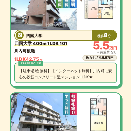
8
四
四国大学
徒歩
分
5.5
四国大学 400m 1LDK 101
万円
川内町榎瀬
+ 共益費 なし
敷 なし / 礼 5.5万円
1LDK
42.75
㎡
【駐車場1台無料】【インターネット無料】川内町に安
心の鉄筋コンクリート造マンション1LDK★