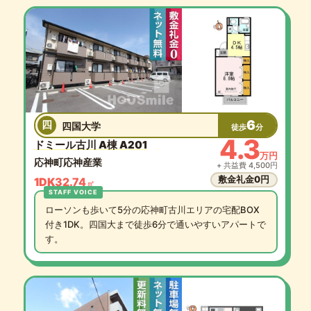
6
四
四国大学
徒歩
分
4.3
ドミール古川 A棟 A201
万円
応神町応神産業
+ 共益費 4,500円
敷金礼金0円
1DK
32.74
㎡
ローソンも歩いて5分の応神町古川エリアの宅配BOX
付き1DK。四国大まで徒歩6分で通いやすいアパートで
す。