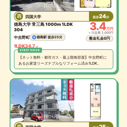
24
四
四国大学
徒歩
分
3.4
徳島大学 常三島 1000m 1LDK
万円
304
+ 共益費 2,000円
中吉野町
徳島駅 徒歩25分
敷金礼金0円
1LDK
34.7
㎡
【ネット無料・都市ガス・最上階角部屋】中吉野町に
あるお家賃リーズナブルなリフォーム済み1LDK。
25
四