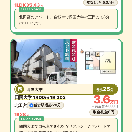
敷 なし / 礼 5.3万円
1LDK
35.43
㎡
北田宮のアパート。自転車で四国大学の正門まで8分
の1LDKです。
25
四
四国大学
徒歩
分
3.6
四国大学 1400m 1K 203
万円
北田宮
佐古駅 徒歩20分
+ 共益費 4,000円
敷金礼金0円
1K
28
㎡
四国大まで自転車で8分のTVドアホン付きアパートで