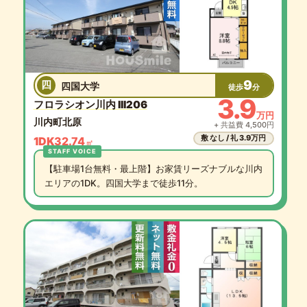
9
四
四国大学
徒歩
分
3.9
フロラシオン川内 III206
万円
川内町北原
+ 共益費 4,500円
敷 なし / 礼 3.9万円
1DK
32.74
㎡
【駐車場1台無料・最上階】お家賃リーズナブルな川内
エリアの1DK。四国大学まで徒歩11分。