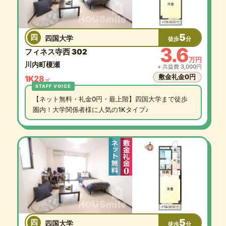
5
四
四国大学
徒歩
分
3.6
フィネス寺西 302
万円
川内町榎瀬
+ 共益費 3,000円
敷金礼金0円
1K
28
㎡
【ネット無料・礼金0円・最上階】四国大学まで徒歩
圏内！大学関係者様に人気の1Kタイプ♪
5
四
四国大学
徒歩
分