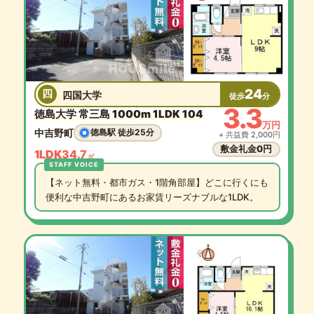
24
四
四国大学
徒歩
分
3.3
徳島大学 常三島 1000m 1LDK 104
万円
中吉野町
徳島駅 徒歩25分
+ 共益費 2,000円
敷金礼金0円
1LDK
34.7
㎡
【ネット無料・都市ガス・1階角部屋】どこに行くにも
便利な中吉野町にあるお家賃リーズナブルな1LDK。