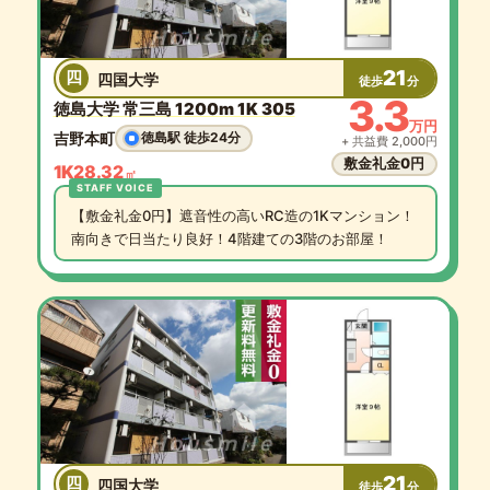
21
四
四国大学
徒歩
分
3.3
徳島大学 常三島 1200m 1K 305
万円
吉野本町
徳島駅 徒歩24分
+ 共益費 2,000円
敷金礼金0円
1K
28.32
㎡
【敷金礼金0円】遮音性の高いRC造の1Kマンション！
南向きで日当たり良好！4階建ての3階のお部屋！
21
四
四国大学
徒歩
分