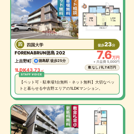
23
四
四国大学
徒歩
分
7.6
FORENABRUN徳島 202
万円
上吉野町
徳島駅 徒歩25分
+ 共益費 5,000円
敷 なし / 礼 7.6万円
1LDK
43.73
㎡
【ペット可・駐車場1台無料・ネット無料】大切なペッ
トと暮らせる中吉野エリアの1LDKマンション。