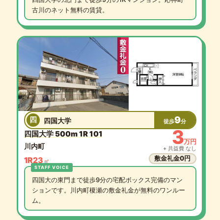
古川のネット無料の賃貸。
9
四
四国大学
徒歩
分
3
四国大学 500m 1R 101
万円
川内町
+ 共益費 なし
敷金礼金0円
1R
23
㎡
四国大の東門まで徒歩9分の宅配ボックス完備のマン
ションです。川内町榎瀬の敷金礼金が無料のワンルー
ム。