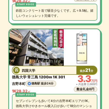
1K
28.32
㎡
鉄筋コンクリート造で騒音少なくです。広々9.5帖。嬉
しいウォシュレット完備です。
21
四
四国大学
徒歩
分
3.3
徳島大学 常三島 1200m 1K 301
万円
吉野本町
徳島駅 徒歩24分
+ 共益費 2,000円
敷金礼金0円
1K
28.32
㎡
セブンイレブンも歩いて4分の吉野本町エリアの1K。
徳島大学けやきホール横入口が歩いて18分のマンショ