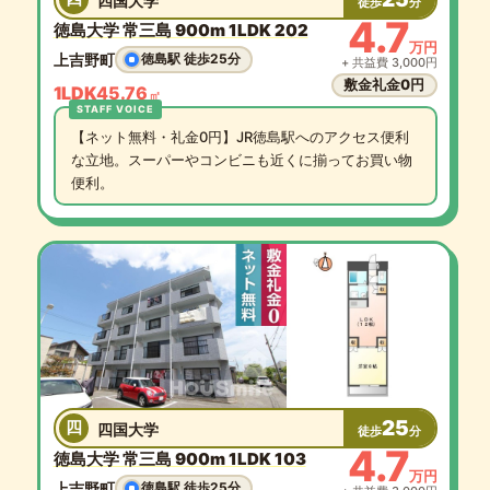
四国大学
徒歩
分
4.7
徳島大学 常三島 900m 1LDK 202
万円
上吉野町
徳島駅 徒歩25分
+ 共益費 3,000円
敷金礼金0円
1LDK
45.76
㎡
【ネット無料・礼金0円】JR徳島駅へのアクセス便利
な立地。スーパーやコンビニも近くに揃ってお買い物
便利。
25
四
四国大学
徒歩
分
4.7
徳島大学 常三島 900m 1LDK 103
万円
上吉野町
徳島駅 徒歩25分