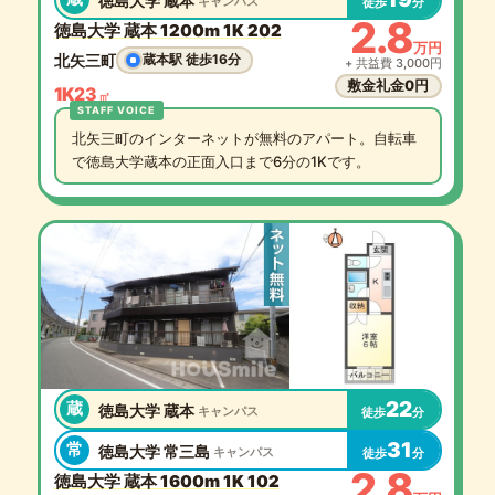
徳島大学 蔵本
キャンパス
徒歩
分
2.8
徳島大学 蔵本 1200m 1K 202
万円
北矢三町
蔵本駅 徒歩16分
+ 共益費 3,000円
敷金礼金0円
1K
23
㎡
北矢三町のインターネットが無料のアパート。自転車
で徳島大学蔵本の正面入口まで6分の1Kです。
22
蔵
徳島大学 蔵本
キャンパス
徒歩
分
31
常
徳島大学 常三島
キャンパス
徒歩
分
2.8
徳島大学 蔵本 1600m 1K 102