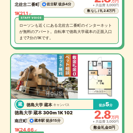
万円
北佐古二番町
佐古駅 徒歩4分
+ 共益費 3,000円
敷 なし / 礼 2.8万円
1K
21.1
㎡
ローソンも近くにある北佐古二番町のインターネット
が無料のアパート。自転車で徳島大学蔵本の正面入口
まで7分の1Kです。
5
蔵
徳島大学 蔵本
キャンパス
徒歩
分
2.8
徳島大学 蔵本 300m 1K 102
万円
南庄町
蔵本駅 徒歩15分
+ 共益費 3,000円
敷金礼金0円
1K
24.66
㎡