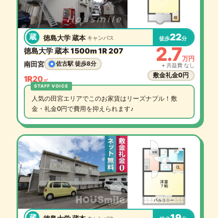
22
蔵
徳島大学 蔵本
キャンパス
徒歩
分
2.7
徳島大学 蔵本 1500m 1R 207
万円
南田宮
佐古駅 徒歩8分
+ 共益費 なし
敷金礼金0円
1R
20
㎡
人気の田宮エリアでこのお家賃はリーズナブル！敷
金・礼金0円で費用を抑えられます♪
19
蔵