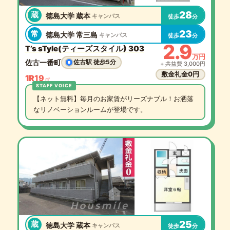
28
蔵
徳島大学 蔵本
キャンパス
徒歩
分
23
常
徳島大学 常三島
キャンパス
徒歩
分
2.9
T’s sTyle(ティーズスタイル) 303
万円
佐古一番町
佐古駅 徒歩5分
+ 共益費 3,000円
敷金礼金0円
1R
19
㎡
【ネット無料】毎月のお家賃がリーズナブル！お洒落
なリノベーションルームが登場です。
25
蔵
徳島大学 蔵本
キャンパス
徒歩
分