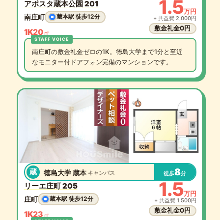
1.5
アポスタ蔵本公園 201
万円
南庄町
蔵本駅 徒歩12分
+ 共益費 2,000円
敷金礼金0円
1K
20
㎡
南庄町の敷金礼金ゼロの1K。徳島大学まで1分と至近
なモニター付ドアフォン完備のマンションです。
8
蔵
徳島大学 蔵本
キャンパス
徒歩
分
1.5
リーエ庄町 205
万円
庄町
蔵本駅 徒歩12分
+ 共益費 1,500円
敷金礼金0円
1K
23
㎡