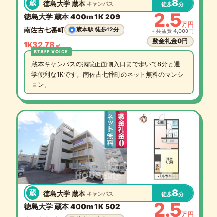
8
蔵
徳島大学 蔵本
キャンパス
徒歩
分
2.5
徳島大学 蔵本 400m 1K 209
万円
南佐古七番町
蔵本駅 徒歩12分
+ 共益費 4,000円
敷金礼金0円
1K
32.78
㎡
蔵本キャンパスの病院正面側入口まで歩いて8分と通
学便利な1Kです。南佐古七番町のネット無料のマンシ
ョン。
8
蔵
徳島大学 蔵本
キャンパス
徒歩
分
2.5
徳島大学 蔵本 400m 1K 502
万円