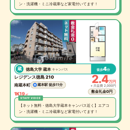
ン・洗濯機・ミニ冷蔵庫など家電付いてます！
4
蔵
徳島大学 蔵本
キャンパス
徒歩
分
2.4
レジデンス徳島 210
万円
南蔵本町
蔵本駅 徒歩11分
+ 共益費 2,000円
敷金礼金0円
1K
19
㎡
【ネット無料・徳島大学蔵本キャンパス近く】エアコ
ン・洗濯機・ミニ冷蔵庫など家電付いてます！