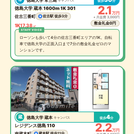
徳島大学 常三島
キャンパス
徒歩
分
2.1
徳島大学 蔵本 1600m 1K 301
万円
佐古三番町
佐古駅 徒歩3分
+ 共益費 3,000円
敷金礼金0円
1K
17.38
㎡
ローソンも歩いて4分の佐古三番町エリアの1K。自転
車で徳島大学の正面入口まで7分の敷金礼金ゼロのマ
ンションです。
4
蔵
徳島大学 蔵本
キャンパス
徒歩
分
2.2
レジデンス徳島 110
万円
南蔵本町
蔵本駅 徒歩11分