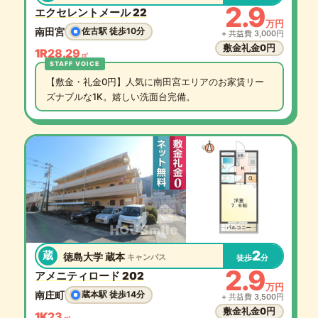
2.9
エクセレントメール 22
万円
南田宮
佐古駅 徒歩10分
+ 共益費 3,000円
敷金礼金0円
1R
28.29
㎡
【敷金・礼金0円】人気に南田宮エリアのお家賃リー
ズナブルな1K。嬉しい洗面台完備。
2
蔵
徳島大学 蔵本
キャンパス
徒歩
分
2.9
アメニティロード 202
万円
南庄町
蔵本駅 徒歩14分
+ 共益費 3,500円
敷金礼金0円
1K
23
㎡