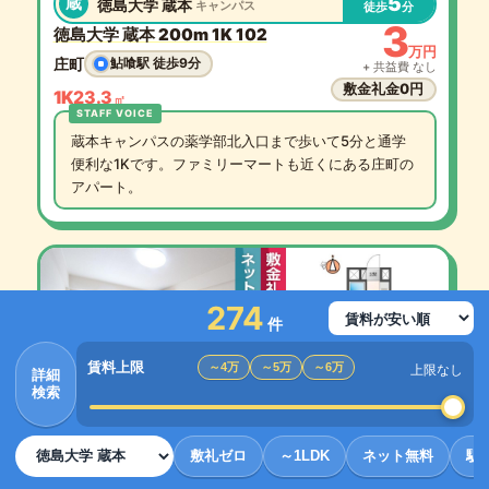
5
蔵
徳島大学 蔵本
キャンパス
徒歩
分
3
徳島大学 蔵本 200m 1K 102
万円
庄町
鮎喰駅 徒歩9分
+ 共益費 なし
敷金礼金0円
1K
23.3
㎡
蔵本キャンパスの薬学部北入口まで歩いて5分と通学
便利な1Kです。ファミリーマートも近くにある庄町の
アパート。
274
件
賃料上限
～4万
～5万
～6万
上限なし
詳細
検索
8
蔵
徳島大学 蔵本
キャンパス
徒歩
分
3
敷礼ゼロ
～1LDK
ネット無料
駅
徳島大学 蔵本 600m 1K 109
万円