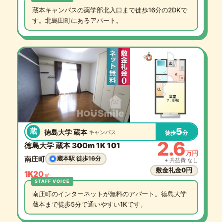
蔵本キャンパスの薬学部北入口まで徒歩16分の2DKで
す。北島田町にあるアパート。
5
蔵
徳島大学 蔵本
キャンパス
徒歩
分
2.6
徳島大学 蔵本 300m 1K 101
万円
南庄町
蔵本駅 徒歩16分
+ 共益費 なし
敷金礼金0円
1K
20
㎡
南庄町のインターネットが無料のアパート。徳島大学
蔵本まで徒歩5分で通いやすい1Kです。