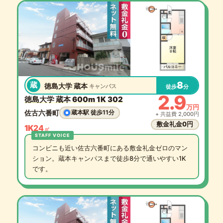
8
蔵
徳島大学 蔵本
キャンパス
徒歩
分
2.9
徳島大学 蔵本 600m 1K 302
万円
佐古六番町
蔵本駅 徒歩11分
+ 共益費 2,000円
敷金礼金0円
1K
24
㎡
コンビニも近い佐古六番町にある敷金礼金ゼロのマン
ション。蔵本キャンパスまで徒歩8分で通いやすい1K
です。