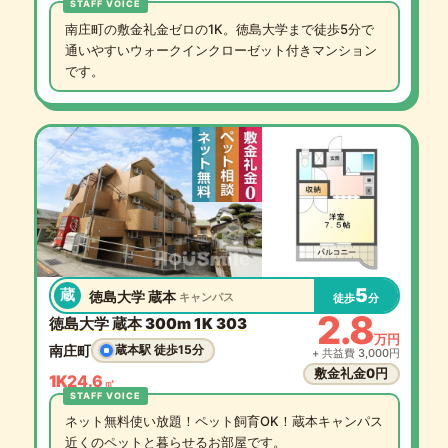
南庄町の敷金礼金ゼロの1K。徳島大学まで徒歩5分で
通いやすいウォークインクローゼット付きマンション
です。
5
蔵
徳島大学 蔵本
キャンパス
徒歩
分
2.8
徳島大学 蔵本 300m 1K 303
万円
南庄町
蔵本駅 徒歩15分
+ 共益費 3,000円
敷金礼金0円
1K
24.6
㎡
ネット無料使い放題！ペット飼育OK！蔵本キャンパス
近くのペットと暮らせるお部屋です。