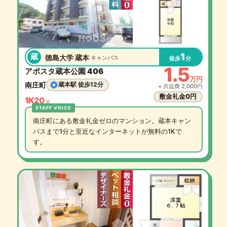
1
蔵
徳島大学 蔵本
キャンパス
徒歩
分
1.5
アポスタ蔵本公園 406
万円
南庄町
蔵本駅 徒歩12分
+ 共益費 2,000円
敷金礼金0円
1K
20
㎡
南庄町にある敷金礼金ゼロのマンション。蔵本キャン
パスまで1分と至近なインターネットが無料の1Kで
す。