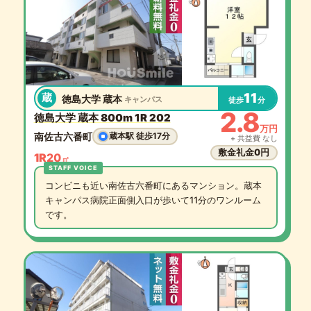
11
蔵
徳島大学 蔵本
キャンパス
徒歩
分
2.8
徳島大学 蔵本 800m 1R 202
万円
南佐古六番町
蔵本駅 徒歩17分
+ 共益費 なし
敷金礼金0円
1R
20
㎡
コンビニも近い南佐古六番町にあるマンション。蔵本
キャンパス病院正面側入口が歩いて11分のワンルーム
です。