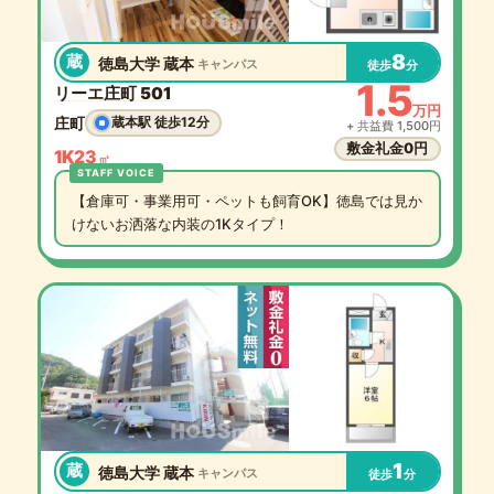
8
蔵
徳島大学 蔵本
キャンパス
徒歩
分
1.5
リーエ庄町 501
万円
庄町
蔵本駅 徒歩12分
+ 共益費 1,500円
敷金礼金0円
1K
23
㎡
【倉庫可・事業用可・ペットも飼育OK】徳島では見か
けないお洒落な内装の1Kタイプ！
1
蔵
徳島大学 蔵本
キャンパス
徒歩
分