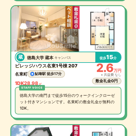
15
蔵
徳島大学 蔵本
キャンパス
徒歩
分
2.6
ビレッジハウス名東1号棟 207
万円
名東町
鮎喰駅 徒歩17分
+ 共益費 なし
敷金礼金0円
1DK
28.98
㎡
徳島大学の南門まで徒歩15分のウォークインクローゼ
ット付きマンションです。名東町の敷金礼金が無料の
1DK。