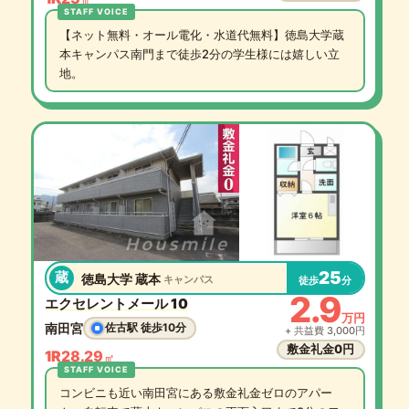
【ネット無料・オール電化・水道代無料】徳島大学蔵
本キャンパス南門まで徒歩2分の学生様には嬉しい立
地。
25
蔵
徳島大学 蔵本
キャンパス
徒歩
分
2.9
エクセレントメール 10
万円
南田宮
佐古駅 徒歩10分
+ 共益費 3,000円
敷金礼金0円
1R
28.29
㎡
コンビニも近い南田宮にある敷金礼金ゼロのアパー