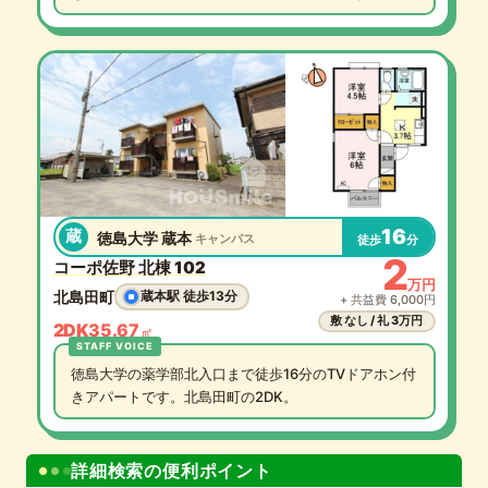
16
蔵
徳島大学 蔵本
キャンパス
徒歩
分
2
コーポ佐野 北棟 102
万円
北島田町
蔵本駅 徒歩13分
+ 共益費 6,000円
敷 なし / 礼 3万円
2DK
35.67
㎡
徳島大学の薬学部北入口まで徒歩16分のTVドアホン付
きアパートです。北島田町の2DK。
詳細検索の便利ポイント