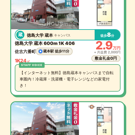
8
蔵
徳島大学 蔵本
キャンパス
徒歩
分
2.9
徳島大学 蔵本 600m 1K 406
万円
佐古六番町
蔵本駅 徒歩11分
+ 共益費 2,000円
敷金礼金0円
1K
24
㎡
【インターネット無料】徳島蔵本キャンパスまで自転
車圏内！冷蔵庫・洗濯機・電子レンジなどの家電付
き！