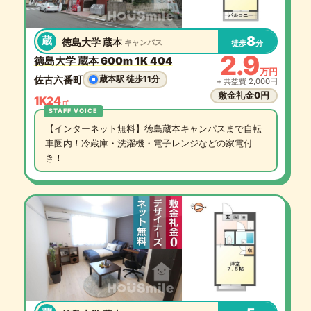
8
蔵
徳島大学 蔵本
キャンパス
徒歩
分
2.9
徳島大学 蔵本 600m 1K 404
万円
佐古六番町
蔵本駅 徒歩11分
+ 共益費 2,000円
敷金礼金0円
1K
24
㎡
【インターネット無料】徳島蔵本キャンパスまで自転
車圏内！冷蔵庫・洗濯機・電子レンジなどの家電付
き！