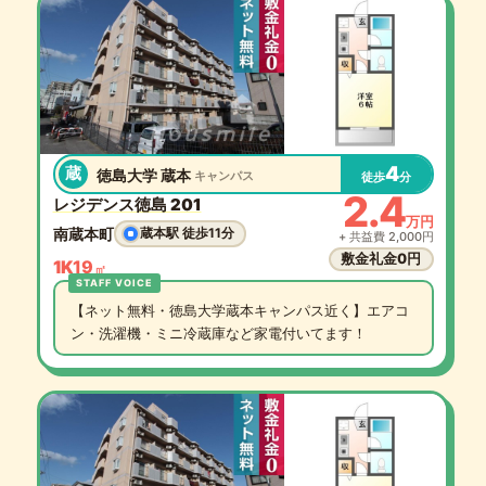
4
蔵
徳島大学 蔵本
キャンパス
徒歩
分
2.4
レジデンス徳島 201
万円
南蔵本町
蔵本駅 徒歩11分
+ 共益費 2,000円
敷金礼金0円
1K
19
㎡
【ネット無料・徳島大学蔵本キャンパス近く】エアコ
ン・洗濯機・ミニ冷蔵庫など家電付いてます！