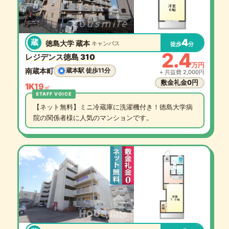
4
蔵
徳島大学 蔵本
キャンパス
徒歩
分
2.4
レジデンス徳島 310
万円
南蔵本町
蔵本駅 徒歩11分
+ 共益費 2,000円
敷金礼金0円
1K
19
㎡
【ネット無料】ミニ冷蔵庫に洗濯機付き！徳島大学病
院の関係者様に人気のマンションです。