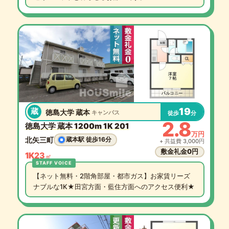
19
蔵
徳島大学 蔵本
キャンパス
徒歩
分
2.8
徳島大学 蔵本 1200m 1K 201
万円
北矢三町
蔵本駅 徒歩16分
+ 共益費 3,000円
敷金礼金0円
1K
23
㎡
【ネット無料・2階角部屋・都市ガス】お家賃リーズ
ナブルな1K★田宮方面・藍住方面へのアクセス便利★