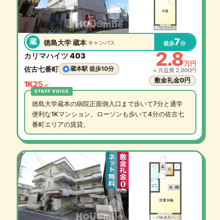
7
蔵
徳島大学 蔵本
キャンパス
徒歩
分
2.8
カリマハイツ 403
万円
佐古七番町
蔵本駅 徒歩10分
+ 共益費 2,000円
敷金礼金0円
1K
25
㎡
徳島大学蔵本の病院正面側入口まで歩いて7分と通学
便利な1Kマンション。ローソンも歩いて4分の佐古七
番町エリアの賃貸。