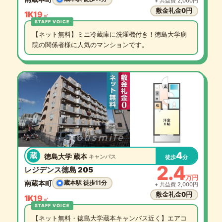
+ 共益費 2,000円
敷金礼金0円
1K
19
㎡
【ネット無料】ミニ冷蔵庫に洗濯機付き！徳島大学病
院の関係者様に人気のマンションです。
4
蔵
徳島大学 蔵本
キャンパス
徒歩
分
2.4
レジデンス徳島 205
万円
南蔵本町
蔵本駅 徒歩11分
+ 共益費 2,000円
敷金礼金0円
1K
19
㎡
【ネット無料・徳島大学蔵本キャンパス近く】エアコ