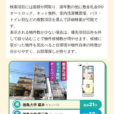
検索項目には面積や間取り、築年数の他に敷金礼金0や
オートロック、ネット無料、室内洗濯機置場、バス・
トイレ別などの複数項目を選んで詳細検索が可能で
す。
表示される物件数が少ない場合は、優先項目以外を外
して絞り込むことで物件候補数が増やせます。候補に
挙がった物件を見比べると住環境や物件自体の特徴が
分かりやすく、お部屋探しが捗ります。
21
蔵
徳島大学 蔵本
キャンパス
徒歩
分
30
常