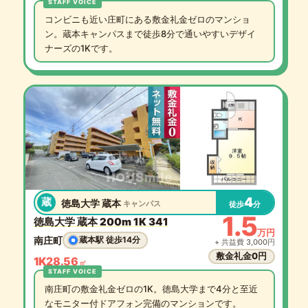
コンビニも近い庄町にある敷金礼金ゼロのマンショ
ン。蔵本キャンパスまで徒歩8分で通いやすいデザイ
ナーズの1Kです。
4
蔵
徳島大学 蔵本
キャンパス
徒歩
分
1.5
徳島大学 蔵本 200m 1K 341
万円
南庄町
蔵本駅 徒歩14分
+ 共益費 3,000円
敷金礼金0円
1K
28.56
㎡
南庄町の敷金礼金ゼロの1K。徳島大学まで4分と至近
なモニター付ドアフォン完備のマンションです。