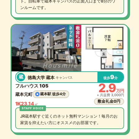
ト。自転車で蔵本キャンパスの正面入口まで8分のワ
ンルームです。
9
蔵
徳島大学 蔵本
キャンパス
徒歩
分
2.9
フルハウス 105
万円
蔵本元町
蔵本駅 徒歩4分
+ 共益費 3,000円
敷金礼金0円
1K
23.14
㎡
JR蔵本駅すぐ近くのネット無料マンション！毎月のお
家賃を抑えたい方にオススメのお部屋です。