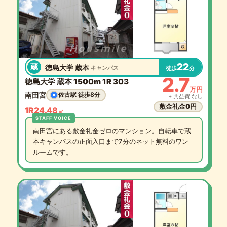
22
蔵
徳島大学 蔵本
キャンパス
徒歩
分
2.7
徳島大学 蔵本 1500m 1R 303
万円
南田宮
佐古駅 徒歩8分
+ 共益費 なし
敷金礼金0円
1R
24.48
㎡
南田宮にある敷金礼金ゼロのマンション。自転車で蔵
本キャンパスの正面入口まで7分のネット無料のワン
ルームです。