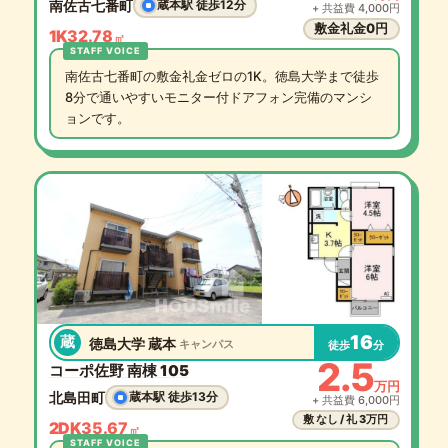
南佐古七番町
蔵本駅 徒歩12分
+ 共益費 4,000円
敷金礼金0円
1K
32.78
㎡
南佐古七番町の敷金礼金ゼロの1K。徳島大学まで徒歩
8分で通いやすいモニター付ドアフォン完備のマンシ
ョンです。
16
蔵
徳島大学 蔵本
キャンパス
徒歩
分
2.5
コーポ佐野 南棟 105
万円
北島田町
蔵本駅 徒歩13分
+ 共益費 6,000円
敷 なし / 礼 3万円
2DK
35.67
㎡